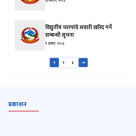
१३ साउन, २०८३
विद्युतीय चारपांग्रे सवारी खरिद गर्ने
सम्बन्धी सूचना
९ असार, २०८३
१
२
३
प्रकाशन