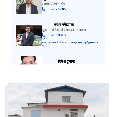
प्रवक्ता / उपसचिव
9852075785
केशव कोइराला
सूचना अधिकारी / कानून अधिकृत
9852050320
suchanaadhikari.moeap.koshi@gmail.co
m
दिनेश ढुंगाना
गुनासो सुन्ने अधिकारी / शाखा अधिकृत
dinesh.dhungana@nepal.gov.np