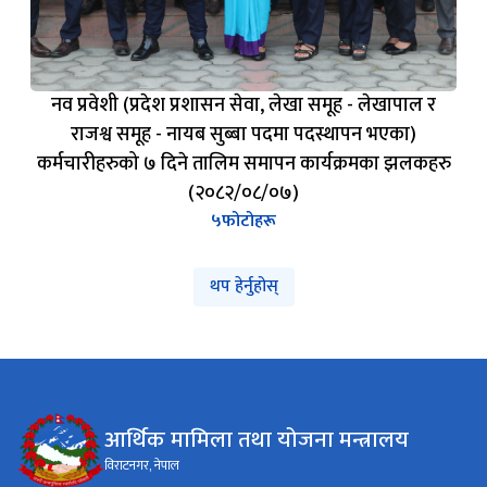
नव प्रवेशी (प्रदेश प्रशासन सेवा, लेखा समूह - लेखापाल र
राजश्व समूह - नायब सुब्बा पदमा पदस्थापन भएका)
कर्मचारीहरुको ७ दिने तालिम समापन कार्यक्रमका झलकहरु
(२०८२/०८/०७)
५
फोटोहरू
थप हेर्नुहोस्
आर्थिक मामिला तथा योजना मन्त्रालय
विराटनगर, नेपाल