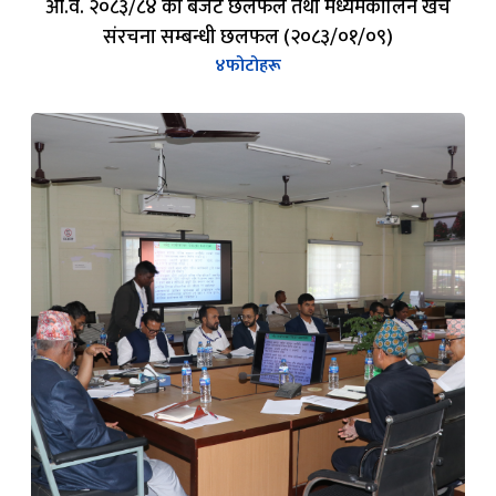
आ.व. २०८३/८४ को बजेट छलफल तथा मध्यमकालिन खर्च
संरचना सम्बन्धी छलफल (२०८३/०१/०९)
४
फोटोहरू