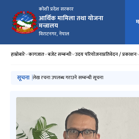
कोशी प्रदेश सरकार
आर्थिक मामिला तथा योजना
म
मुख्य न
मन्त्रालय
विराटनगर, नेपाल
हाम्रोबारे
कागजात
बजेट सम्बन्धी
उदय परियोजना
प्रतिवेदन / प्रकाशन
मुख्य नेभिगेसनमा जानुहोस्
सूचना
लेख रचना उपलब्ध गराउने सम्बन्धी सूचना