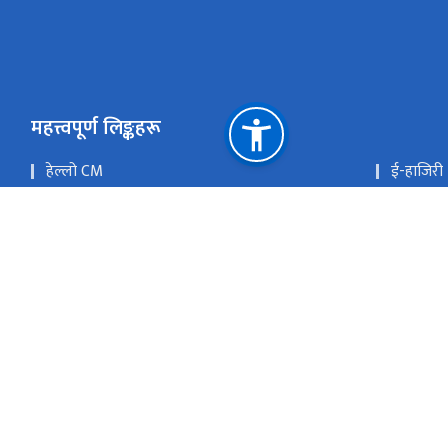
महत्त्वपूर्ण लिङ्कहरू
हेल्लो CM
ई-हाजिरी
एकीकृत कार्यालय व्यवस्थापन प्रणाली (GIOMS)
PLMBIS
मातहतका निकायहरु
DP पोर्टल
उदय परियोजना
राष्ट्रिय 