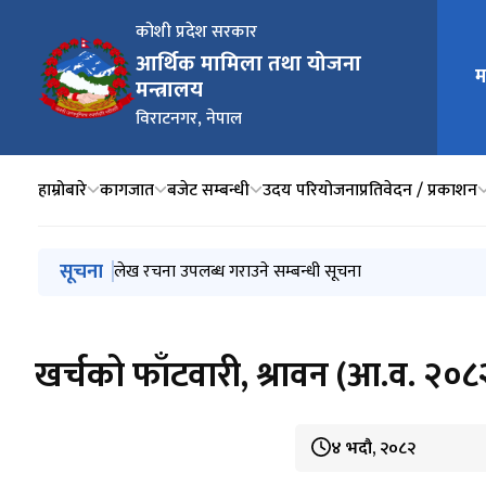
कोशी प्रदेश सरकार
आर्थिक मामिला तथा योजना
म
मुख्य न
मन्त्रालय
विराटनगर, नेपाल
हाम्रोबारे
कागजात
बजेट सम्बन्धी
उदय परियोजना
प्रतिवेदन / प्रकाशन
मुख्य नेभिगेसनमा जानुहोस्
सूचना
लेख रचना उपलब्ध गराउने सम्बन्धी सूचना
खर्चको फाँटवारी, श्रावन (आ.व. २०
४ भदौ, २०८२