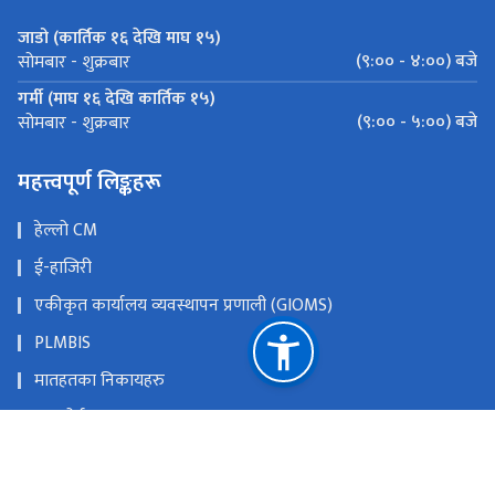
जाडो (कार्तिक १६ देखि माघ १५)
(९:०० - ४:००) बजे
सोमबार - शुक्रबार
गर्मी (माघ १६ देखि कार्तिक १५)
(९:०० - ५:००) बजे
सोमबार - शुक्रबार
महत्त्वपूर्ण लिङ्कहरू
हेल्लो CM
ई-हाजिरी
एकीकृत कार्यालय व्यवस्थापन प्रणाली (GIOMS)
PLMBIS
मातहतका निकायहरु
DP पोर्टल
उदय परियोजना
राष्ट्रिय प्राकृतिक स्रोत तथा वित्त आयोग